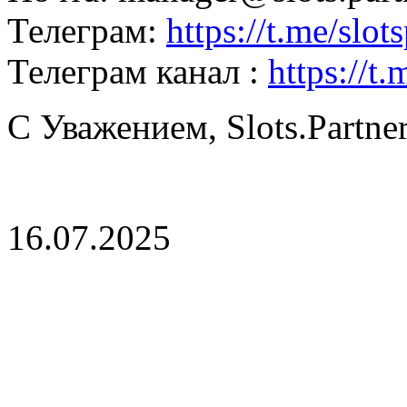
Телеграм:
https://t.me/slot
Телеграм канал :
https://t.
С Уважением, Slots.Partne
16.07.2025