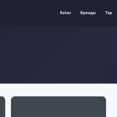
Rates
Бренды
Top