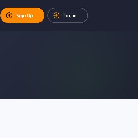
Sign Up
Log in